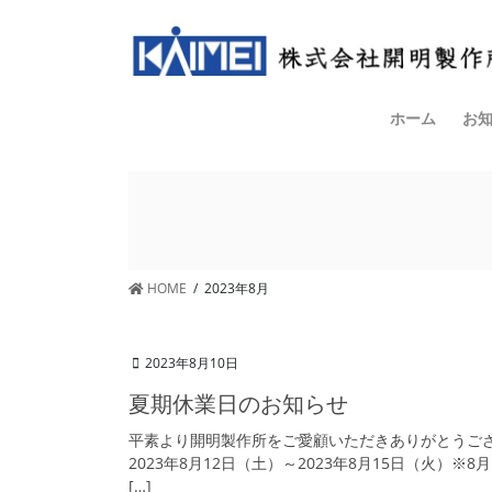
コ
ナ
ン
ビ
テ
ゲ
ン
ー
ツ
シ
ホーム
お
へ
ョ
ス
ン
キ
に
ッ
移
プ
動
HOME
2023年8月
2023年8月10日
夏期休業日のお知らせ
平素より開明製作所をご愛顧いただきありがとうご
2023年8月12日（土）～2023年8月15日（火）
[…]