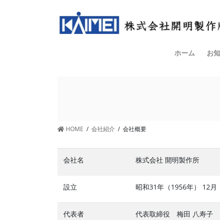
コ
ナ
ン
ビ
テ
ゲ
ン
ー
ツ
シ
ホーム
お
へ
ョ
ス
ン
キ
に
ッ
移
プ
動
HOME
会社紹介
会社概要
会社名
株式会社 開明製作所
設立
昭和31年（1956年） 12月
代表者
代表取締役 梅田 八寿子