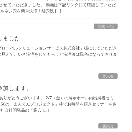
させていただきました。 動画は下記リンクにて確認していただ
やネジ穴を簡単洗浄！袋穴洗 […]
開明 日記
しました。
ローバルソリューションサービス株式会社」様にしていただき
に見えて、いざ洗浄をしてもらうと洗浄液は黒色になっておりま
展示会
参加します。
ありがとうございます。 2/7（金）の展示ホール内出展者セミ
14：50の「まんてんプロジェクト」枠でお時間を頂きセミナーをさ
社自社開発品の「袋穴 […]
展示会