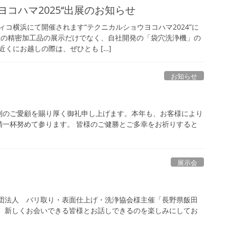
ヨコハマ2025‘‘出展のお知らせ
コ横浜にて開催されます“テクニカルショウヨコハマ2024”に
社の精密加工品の展示だけでなく、自社開発の「袋穴洗浄機」の
くにお越しの際は、ぜひとも […]
お知らせ
別のご愛顧を賜り厚く御礼申し上げます。本年も、お客様により
精一杯努めて参ります。 皆様のご健勝とご多幸をお祈りすると
展示会
社団法人 バリ取り・表面仕上げ・洗浄協会様主催「長野県飯田
」 新しくお会いできる皆様とお話しできるのを楽しみにしてお