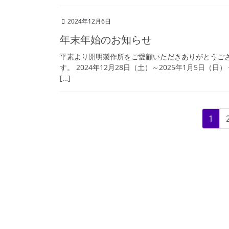
2024年12月6日
年末年始のお知らせ
平素より開明製作所をご愛顧いただきありがとうご
す。 2024年12月28日（土）～2025年1月5日
[…]
固
1
投
定
稿
ペ
ー
ナ
ジ
ビ
ゲ
ー
シ